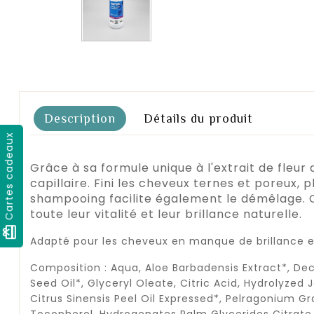
Description
Détails du produit
Cartes cadeaux
Grâce à sa formule unique à l'extrait de fleu
capillaire. Fini les cheveux ternes et poreux,
shampooing facilite également le démêlage. O
toute leur vitalité et leur brillance naturelle.
card_giftcard
Adapté pour les cheveux en manque de brillance et
Composition : Aqua, Aloe Barbadensis Extract*, Decy
Seed Oil*, Glyceryl Oleate, Citric Acid, Hydrolyze
Citrus Sinensis Peel Oil Expressed*, Pelragonium Gra
Tocopherol, Hydrogenates Palm Glycerides Citrate