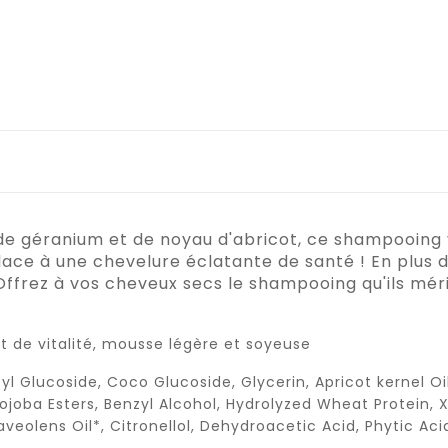
r de géranium et de noyau d'abricot, ce shampooing 
 place à une chevelure éclatante de santé ! En plus
ffrez à vos cheveux secs le shampooing qu'ils méri
 de vitalité, mousse légère et soyeuse
l Glucoside, Coco Glucoside, Glycerin, Apricot kernel Oi
d Jojoba Esters, Benzyl Alcohol, Hydrolyzed Wheat Protein
veolens Oil*, Citronellol, Dehydroacetic Acid, Phytic Acid